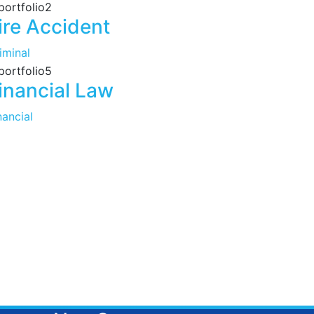
ire Accident
iminal
inancial Law
nancial