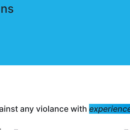
mns
gainst any violance with
experienc
l