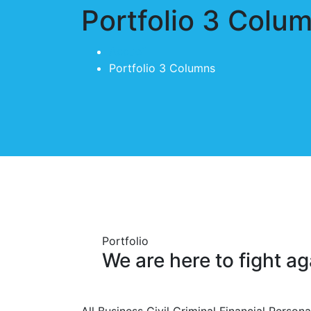
Portfolio 3 Colu
Accueil
Portfolio 3 Columns
Portfolio
We are here to fight a
All
Business
Civil
Criminal
Financial
Persona