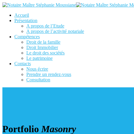
Accueil
Présentation
A propos de l’Etude
A propos de l’activité notariale
Compétences
Droit de la famille
Droit Immobilier
Le droit des sociétés
Le patrimoine
Contacts
Nous écrire
Prendre un rendez-vous
Consultation
Portfolio
Masonry