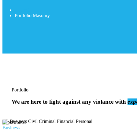
Accueil
Portfolio Masonry
Portfolio
We are here to fight against any violance with
exp
All
Business
Civil
Criminal
Financial
Personal
Business